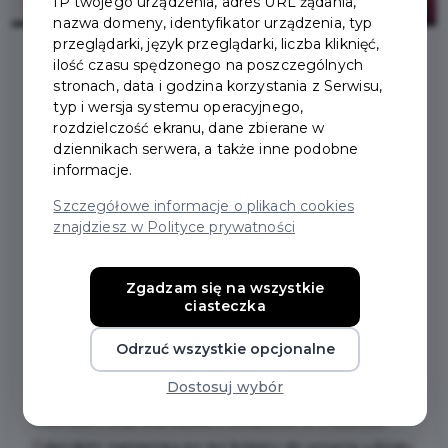
IP twojego urządzenia, adres URL żądania,
nazwa domeny, identyfikator urządzenia, typ
przeglądarki, język przeglądarki, liczba kliknięć,
ilość czasu spędzonego na poszczególnych
stronach, data i godzina korzystania z Serwisu,
2026-04-03
typ i wersja systemu operacyjnego,
rozdzielczość ekranu, dane zbierane w
„KSIĄŻKI ZAKLĘTE W
dziennikach serwera, a także inne podobne
informacje.
LEGO” – POWIATOWY
Szczegółowe informacje o plikach cookies
znajdziesz w Polityce prywatności
KONKURS DLA
PRZEDSZKOLAKÓW I
Zgadzam się na wszystkie
ciasteczka
UCZNIÓW
Odrzuć wszystkie opcjonalne
Dostosuj wybór
Powiatowa i Miejska Biblioteka Publiczna w Pruszczu
Gdańskim oraz Starostwo Powiatowe w Pruszczu
Gdańskim zapraszają po raz kolejny do wzięcia udziału