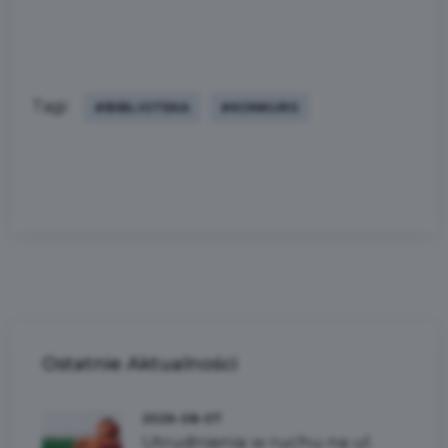
Tagi:
#BIBLIOTEKA
#KONKURS
Ostatnie
Aktualności
2026-08-07
Utrudnienia w ruchu na ul.