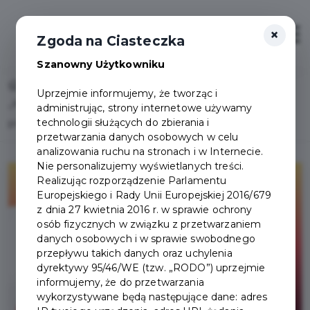
×
Otwór
Zgoda na Ciasteczka
Szanowny Użytkowniku
Home
Lista aktualności
Uprzejmie informujemy, że tworząc i
„Książki zaklęte w Lego” – powiatowy konkurs dla
administrując, strony internetowe używamy
technologii służących do zbierania i
przedszkolaków i uczniów
przetwarzania danych osobowych w celu
analizowania ruchu na stronach i w Internecie.
Nie personalizujemy wyświetlanych treści.
Realizując rozporządzenie Parlamentu
Europejskiego i Rady Unii Europejskiej 2016/679
z dnia 27 kwietnia 2016 r. w sprawie ochrony
osób fizycznych w związku z przetwarzaniem
danych osobowych i w sprawie swobodnego
przepływu takich danych oraz uchylenia
dyrektywy 95/46/WE (tzw. „RODO”) uprzejmie
informujemy, że do przetwarzania
wykorzystywane będą następujące dane: adres