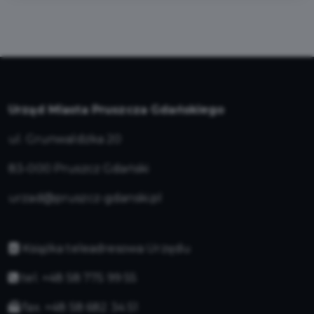
Urząd Miasta Pruszcza Gdańskiego
ul. Grunwaldzka 20
83-000 Pruszcz Gdański
urzad@pruszcz-gdanski.pl
Książka teleadresowa Urzędu
tel. +48 58 775 99 55
fax. +48 58 682 34 51