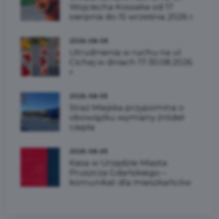
Wojciecha Kossaka od 17
sierpnia do 15 września 2026 r.
2026-08-06
Utrudnienia w ruchu na ul.
Cichej w dniach 17-30.08.2026
r.
2026-08-05
Straż Miejska przypomina o
obowiązku wymiany źródeł
ciepła
2026-08-05
Kasa w Urzędzie Miasta
Pruszcza Gdańskiego –
komunikat dla mieszkańców