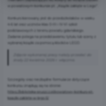
w powiatowym konkursie pt. „Książki zaklęte w Lego”.
Konkurs kierowany jest do przedszkolaków w wieku
4-6 lat oraz uczniów klas 0-III i IV-VI szkół
podstawowych z terenu powiatu gdańskiego.
Zadanie polega na przedstawieniu tytułu lub sceny z
wybranej książki za pomocą klocków LEGO.
Zdjęcie wykonanej pracy należy przesłać do
środy 22 kwietnia 2026 r. włącznie.
Szczegóły oraz niezbędne formularze dotyczące
konkursu znajdują się na stronie:
https://biblioteka-pruszcz.pl/powiatowy-konkurs-pt-
ksiazki-zaklete-w-lego-5/