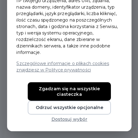
IP twojego urządzenia, adres URL żądania,
nazwa domeny, identyfikator urządzenia, typ
przeglądarki, język przeglądarki, liczba kliknięć,
Pochodzenie nazwy
ilość czasu spędzonego na poszczególnych
miasta
stronach, data i godzina korzystania z Serwisu,
typ i wersja systemu operacyjnego,
rozdzielczość ekranu, dane zbierane w
Warto zobaczyć
dziennikach serwera, a także inne podobne
informacje.
Znane postaci
Szczegółowe informacje o plikach cookies
znajdziesz w Polityce prywatności
Obiekty zabytkowe
Zgadzam się na wszystkie
ciasteczka
Pomniki
Odrzuć wszystkie opcjonalne
Galeria zdjęć
Dostosuj wybór