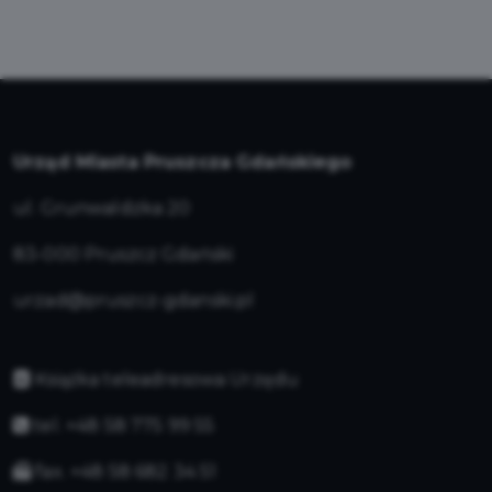
Urząd Miasta Pruszcza Gdańskiego
ul. Grunwaldzka 20
83-000 Pruszcz Gdański
urzad@pruszcz-gdanski.pl
Książka teleadresowa Urzędu
tel. +48 58 775 99 55
fax. +48 58 682 34 51