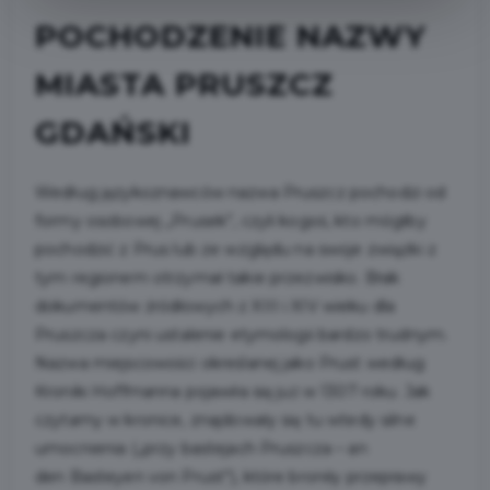
POCHODZENIE NAZWY
MIASTA PRUSZCZ
GDAŃSKI
Według językoznawców nazwa Pruszcz pochodzi od
formy osobowej „Prusek”, czyli kogoś, kto mógłby
pochodzić z Prus lub ze względu na swoje związki z
tym regionem otrzymał takie przezwisko. Brak
dokumentów źródłowych z XIII i XIV wieku dla
Pruszcza czyni ustalenie etymologii bardzo trudnym.
Nazwa miejscowości określanej jako Prust według
Kroniki Hoffmanna pojawiła się już w 1307 roku. Jak
czytamy w kronice, znajdowały się tu wtedy silne
umocnienia („przy bastejach Pruszcza – an
den Basteyen von Prust”), które broniły przeprawy