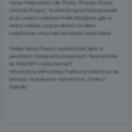
nazwy miejscowości, jak: Pruszy, Pruscze, Pruscz,
wreszcie Pruszcz. Ta ostatnia nazwa funkcjonowała
aż do czasów rozbiorów Polski. Następnie, gdy te
tereny znalazły się pod zaborem pruskim,
miejscowość otrzymała niemiecką nazwę Praust.
Polska nazwa Pruszcz używana była także w
pierwszych miesiącach powojennych. Na przełomie
lat 1946/1947 w dokumentach
Ministerstwa Administracji Publicznej trafiamy po raz
pierwszy na podwójne nazewnictwo „Pruszcz
Gdański”.