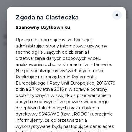
×
Otwór
Zgoda na Ciasteczka
Szanowny Użytkowniku
Home
Uprzejmie informujemy, że tworząc i
Pochodzenie nazwy miasta - Miasto Pruszcz Gdański
administrując, strony internetowe używamy
technologii służących do zbierania i
przetwarzania danych osobowych w celu
analizowania ruchu na stronach i w Internecie.
O mieście
Nie personalizujemy wyświetlanych treści.
Realizując rozporządzenie Parlamentu
Europejskiego i Rady Unii Europejskiej 2016/679
Położenie
z dnia 27 kwietnia 2016 r. w sprawie ochrony
osób fizycznych w związku z przetwarzaniem
danych osobowych i w sprawie swobodnego
Demografia
przepływu takich danych oraz uchylenia
dyrektywy 95/46/WE (tzw. „RODO”) uprzejmie
informujemy, że do przetwarzania
Początki Pruszcza
wykorzystywane będą następujące dane: adres
Gdańskiego