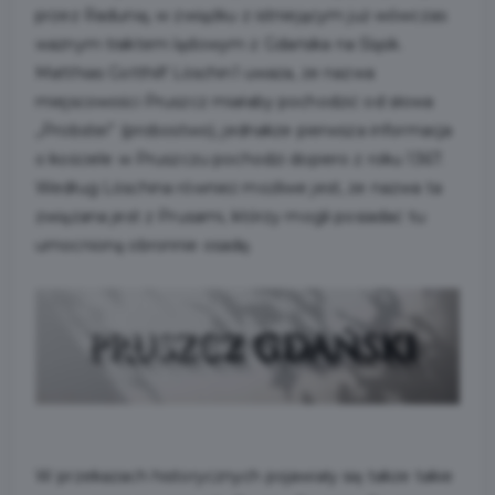
przez Radunię, w związku z istniejącym już wówczas
ważnym traktem lądowym z Gdańska na Śląsk.
Matthias Gotthilf Löschin1 uważa, że nazwa
miejscowości Pruszcz miałaby pochodzić od słowa
„Probstei” (probostwo), jednakże pierwsza informacja
o kościele w Pruszczu pochodzi dopiero z roku 1367.
Według Löschina również możliwe jest, że nazwa ta
związana jest z Prusami, którzy mogli posiadać tu
umocnioną obronnie osadę.
W przekazach historycznych pojawiały się także takie