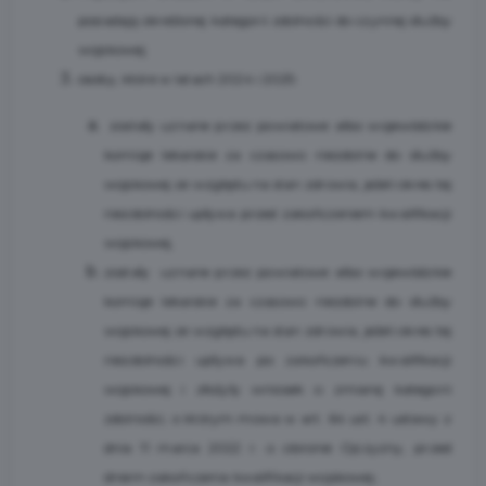
posiadają określonej kategorii zdolności do czynnej służby
wojskowej;
osoby, które w latach 2024 i 2025:
zostały uznane przez powiatowe albo wojewódzkie
komisje lekarskie za czasowo niezdolne do służby
wojskowej ze względu na stan zdrowia, jeżeli okres tej
niezdolności upływa przed zakończeniem kwalifikacji
wojskowej,
zostały uznane przez powiatowe albo wojewódzkie
komisje lekarskie za czasowo niezdolne do służby
wojskowej ze względu na stan zdrowia, jeżeli okres tej
niezdolności upływa po zakończeniu kwalifikacji
wojskowej i złożyły wniosek o zmianę kategorii
zdolności, o którym mowa w art. 64 ust. 4 ustawy z
dnia 11 marca 2022 r. o obronie Ojczyzny, przed
dniem zakończenia kwalifikacji wojskowej;