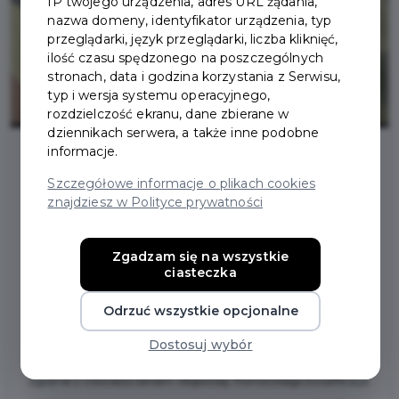
IP twojego urządzenia, adres URL żądania,
nazwa domeny, identyfikator urządzenia, typ
przeglądarki, język przeglądarki, liczba kliknięć,
ilość czasu spędzonego na poszczególnych
stronach, data i godzina korzystania z Serwisu,
typ i wersja systemu operacyjnego,
rozdzielczość ekranu, dane zbierane w
dziennikach serwera, a także inne podobne
informacje.
Szczegółowe informacje o plikach cookies
KWALIFIKACJA
znajdziesz w Polityce prywatności
WOJSKOWA
Zgadzam się na wszystkie
ciasteczka
170 mężczyznom i 11 kobietom z terenu miasta Pruszcza
Gdańskiego zostaną wysłane wezwania do stawienia się do
Odrzuć wszystkie opcjonalne
kwalifikacji wojskowej.
Dostosuj wybór
Zgodnie z Obwieszczeniem Wojewody Pomorskiego kwalifikacja