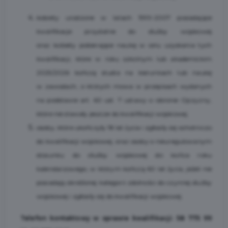
kobiety urodzone w latach 1999-2007 posiadające
kwalifikacje przydatne do służby wojskowej
oraz kobiety pobierające naukę w celu uzyskania tych
kwalifikacji, które w roku szkolnym lub akademickim
2025/2026 kończą studia na kierunkach lub naukę
w zawodach, o których mowa w przepisach wydanych
na podstawie art. 60 ust. 7 ustawy o obronie Ojczyzny,
które nie stawały jeszcze do kwalifikacji wojskowej;
osoby, które ukończyły 18 lat życia i zgłosiły się ochotniczo
do kwalifikacji wojskowej, oraz osoby o nieuregulowanym
stosunku do służby wojskowej do końca roku
kalendarzowego, w którym kończą 60 lat życia, jeżeli nie
posiadają określonej kategorii zdolności do czynnej służby
wojskowej i zgłosiły się do kwalifikacji wojskowej.
Telefon kontaktowy w sprawie kwalifikacji: 58 775 99