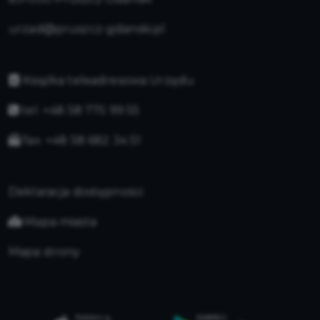
urzad@pruszcz-gdanski.pl
Książka teleadresowa Urzędu
tel. +48 58 775 99 55
fax. +48 58 682 34 51
Deklaracja dostępności
Mapa miasta
Mapa strony