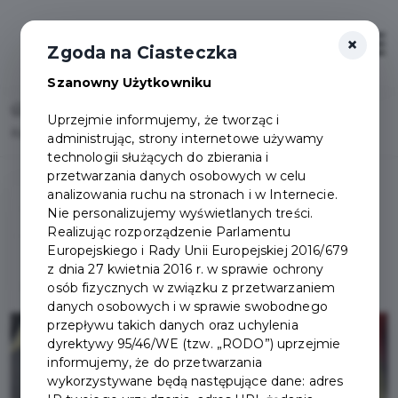
×
Otwór
Zgoda na Ciasteczka
Szanowny Użytkowniku
Home
Uprzejmie informujemy, że tworząc i
Kwalifikacja wojskowa - Miasto Pruszcz Gdański
administrując, strony internetowe używamy
technologii służących do zbierania i
przetwarzania danych osobowych w celu
analizowania ruchu na stronach i w Internecie.
Obwieszczenie Wojewody
Nie personalizujemy wyświetlanych treści.
Realizując rozporządzenie Parlamentu
Europejskiego i Rady Unii Europejskiej 2016/679
Informacje dotyczące
z dnia 27 kwietnia 2016 r. w sprawie ochrony
kwalifikacji
osób fizycznych w związku z przetwarzaniem
danych osobowych i w sprawie swobodnego
przepływu takich danych oraz uchylenia
dyrektywy 95/46/WE (tzw. „RODO”) uprzejmie
informujemy, że do przetwarzania
wykorzystywane będą następujące dane: adres