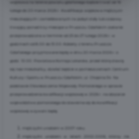
wojskowa na terenie powiatu gdańskiego będzie trwać od 16
lutego do 20 marca 2026 r. Kwalifikacja wojskowa mężczyzn
mieszkających i zameldowanych na pobyt stały lub czasowy
trwający ponad trzy miesiące w Pruszczu Gdańskim zostanie
przeprowadzona w terminie od 23 do 27 lutego 2026 r. w
godzinach od 8.00 do 13.00. Kobiety z terenu Pruszcza
Gdańskiego przyjmowane będą w dniu 20 marca 2026 r. o
godz. 10.00. Powiatowa Komisja Lekarska, przed którą stawią
się nasi mieszkańcy, działać będzie w pomieszczeniach Centrum
Kultury i Sportu w Pruszczu Gdańskim, ul. Chopina 34. Na
podstawie Obwieszczenia Wojewody Pomorskiego w sprawie
przeprowadzenia kwalifikacji wojskowej w 2026 r. na obszarze
województwa pomorskiego do stawienia się do kwalifikacji
wojskowej wzywani będą:
mężczyźni urodzeni w 2007 roku;
mężczyźni urodzeni w latach 2002-2006, którzy nie