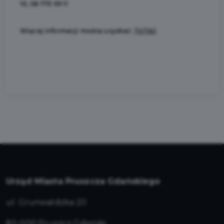
10, 58 775 99 11
Więcej informacji można uzyskać:
TUTAJ
Urząd Miasta Pruszcza Gdańskiego
ul. Grunwaldzka 20
83-000 Pruszcz Gdański