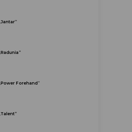
Jantar’’
„Radunia”
 „Power Forehand
”
„Talent”