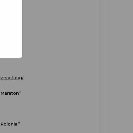
Ando
tsmoothpg/
„Maraton”
„Polonia”