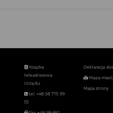
Książka
Deklaracja do
teleadresowa
Mapa miast
Urzędu
Mapa strony
tel. +48 58 775 99
55
fax. +48 58 682