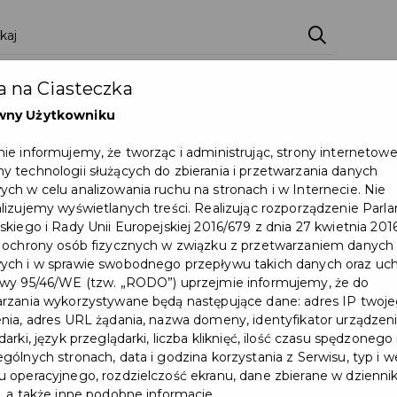
ci
Wydarzenia
O Mieście
Kultura i Sport
 na Ciasteczka
eczna
Programy
Czyste miasto
Zainwes
wny Użytkowniku
zu
Mapa Miasta
Załatw sprawę
Zamówie
ie informujemy, że tworząc i administrując, strony internetow
 technologii służących do zbierania i przetwarzania danych
Ochrona ludności
ch w celu analizowania ruchu na stronach i w Internecie. Nie
lizujemy wyświetlanych treści. Realizując rozporządzenie Par
skiego i Rady Unii Europejskiej 2016/679 z dnia 27 kwietnia 2016
czu Gdańskim
 ochrony osób fizycznych w związku z przetwarzaniem danych
ch i w sprawie swobodnego przepływu takich danych oraz uch
wy 95/46/WE (tzw. „RODO”) uprzejmie informujemy, że do
rzania wykorzystywane będą następujące dane: adres IP twoj
nia, adres URL żądania, nazwa domeny, identyfikator urządzeni
arki, język przeglądarki, liczba kliknięć, ilość czasu spędzonego
ZIAŁAJĄCYCH W PRUSZCZU 
gólnych stronach, data i godzina korzystania z Serwisu, typ i w
 operacyjnego, rozdzielczość ekranu, dane zbierane w dzienni
, a także inne podobne informacje.