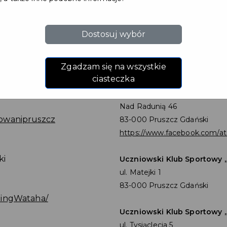
Taekwon-do:
Sportowy Klub Taekwon-do 
ul. Żwirki i Wigury 6/30
Dostosuj wybór
83-000 Pruszcz Gdański
www.tkdpruszcz.pl
Zgadzam się na wszystkie
ciasteczka
Taniec towarzyski:
Akademia Tańca Smooth
Nad Radunią 46
owanipruszcz
83-000 Pruszcz Gdański
https://www.facebook.com/a
ki
Uczniowski Klub Sportowy 
ul. Matejki 1
83-000 Pruszcz Gdański
xingWataha/
Uczniowski Klub Sportowy 
ul. Tysiąclecia 5