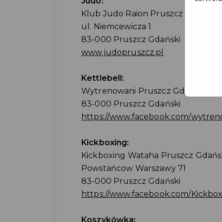
Judo:
Klub Judo Raion Pruszcz Gdański
ul. Niemcewicza 1
83-000 Pruszcz Gdański
www.judopruszcz.pl
Kettlebell:
Wytrenowani Pruszcz Gdański
83-000 Pruszcz Gdański
https://www.facebook.com/wytren
Kickboxing:
Kickboxing Wataha Pruszcz Gdańs
Powstańcow Warszawy 71
83-000 Pruszcz Gdański
https://www.facebook.com/Kickbo
Koszykówka: