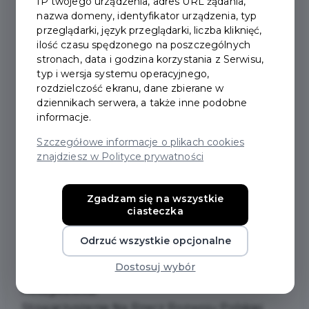
IP twojego urządzenia, adres URL żądania,
Klub Judo Raion Pruszcz Gdański
nazwa domeny, identyfikator urządzenia, typ
ul. Niemcewicza 1
przeglądarki, język przeglądarki, liczba kliknięć,
83-000 Pruszcz Gdański
ilość czasu spędzonego na poszczególnych
www.judopruszcz.pl
stronach, data i godzina korzystania z Serwisu,
typ i wersja systemu operacyjnego,
rozdzielczość ekranu, dane zbierane w
Kettlebell:
dziennikach serwera, a także inne podobne
Wytrenowani Pruszcz Gdański
informacje.
83-000 Pruszcz Gdański
Szczegółowe informacje o plikach cookies
https://www.facebook.com/wytrenowanipruszcz
znajdziesz w Polityce prywatności
Kickboxing:
Zgadzam się na wszystkie
Kickboxing Wataha Pruszcz Gdański
ciasteczka
Powstańcow Warszawy 71
83-000 Pruszcz Gdański
Odrzuć wszystkie opcjonalne
https://www.facebook.com/KickboxingWataha/
Dostosuj wybór
Koszykówka:
Stowarzyszenie Na Rzecz Rozwoju Polskiej