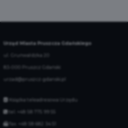
Urząd Miasta Pruszcza Gdańskiego
ul. Grunwaldzka 20
83-000 Pruszcz Gdański
urzad@pruszcz-gdanski.pl
Książka teleadresowa Urzędu
tel. +48 58 775 99 55
fax. +48 58 682 34 51