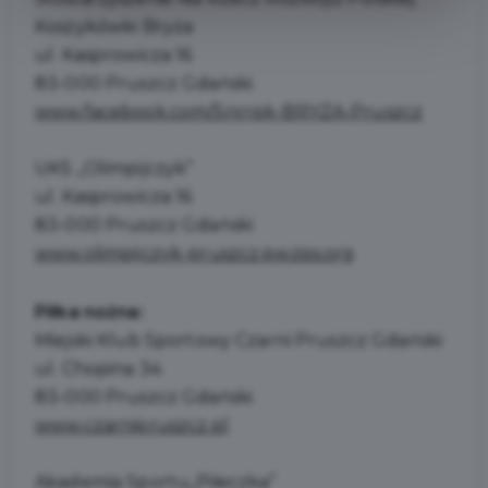
Koszykówki Bryza
ul. Kasprowicza 16
83-000 Pruszcz Gdański
www.facebook.com/Snrrpk-BRYZA-Pruszcz
UKS „Olimpijczyk”
ul. Kasprowicza 16
83-000 Pruszcz Gdański
www.olimpijczyk-pruszcz.pwzps.org
Piłka nożna:
Miejski Klub Sportowy Czarni Pruszcz Gdański
ul. Chopina 34
83-000 Pruszcz Gdański
www.czarnipruszcz.pl
Akademia Sportu„Piłeczka”