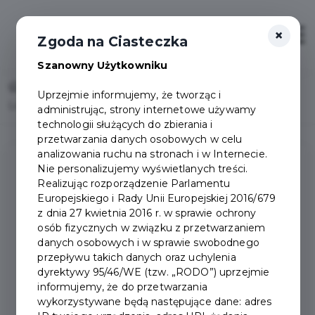
×
Otwór
Zgoda na Ciasteczka
Szanowny Użytkowniku
Home
Uprzejmie informujemy, że tworząc i
Lista Klubów działających w Pruszczu Gdańskim
administrując, strony internetowe używamy
technologii służących do zbierania i
przetwarzania danych osobowych w celu
analizowania ruchu na stronach i w Internecie.
Nie personalizujemy wyświetlanych treści.
Realizując rozporządzenie Parlamentu
LISTA KLUBÓW
Europejskiego i Rady Unii Europejskiej 2016/679
z dnia 27 kwietnia 2016 r. w sprawie ochrony
DZIAŁAJĄCYCH W
osób fizycznych w związku z przetwarzaniem
danych osobowych i w sprawie swobodnego
PRUSZCZU GDAŃSKIM
przepływu takich danych oraz uchylenia
dyrektywy 95/46/WE (tzw. „RODO”) uprzejmie
informujemy, że do przetwarzania
Judo:
wykorzystywane będą następujące dane: adres