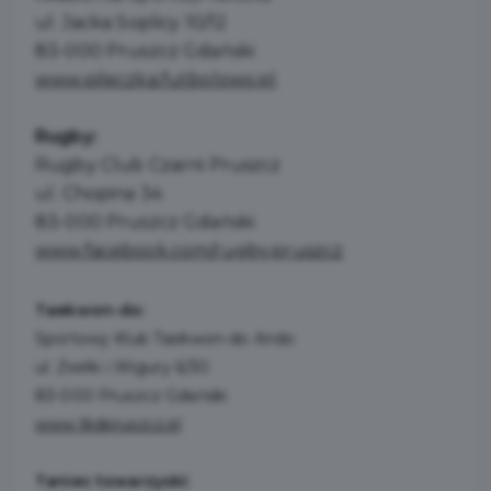
ul. Jacka Soplicy 10/12
83-000 Pruszcz Gdański
www.pileczka.futbolowo.pl
Rugby:
Rugby Club Czarni Pruszcz
ul. Chopina 34
83-000 Pruszcz Gdański
www.facebook.com/rugby.pruszcz
Taekwon-do:
Sportowy Klub Taekwon-do Ando
ul. Żwirki i Wigury 6/30
83-000 Pruszcz Gdański
www.tkdpruszcz.pl
Taniec towarzyski: