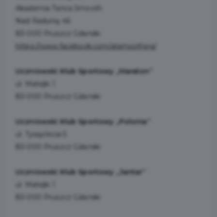
Akademia Tańca Smooth
Nad Radunią 46
83-000 Pruszcz Gdański
https://www.facebook.com/atsmoothpg/
Uczniowski Klub Sportowy „Maraton”
ul. Matejki 1
83-000 Pruszcz Gdański
Uczniowski Klub Sportowy „Polonia”
ul. Tysiąclecia 5
83-000 Pruszcz Gdański
Uczniowski Klub Sportowy „Jantar’’
ul. Matejki 1
83-000 Pruszcz Gdański