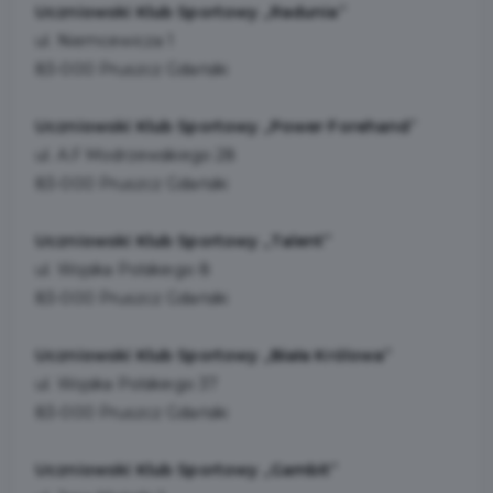
Uczniowski Klub Sportowy „Radunia”
ul. Niemcewicza 1
83-000 Pruszcz Gdański
Uczniowski Klub Sportowy „Power Forehand
”
ul. A.F Modrzewskiego 28
83-000 Pruszcz Gdański
Uczniowski Klub Sportowy „Talent”
ul. Wojska Polskiego 8
83-000 Pruszcz Gdański
Uczniowski Klub Sportowy „Biała Królowa”
ul. Wojska Polskiego 37
83-000 Pruszcz Gdański
Uczniowski Klub Sportowy „Gambit”