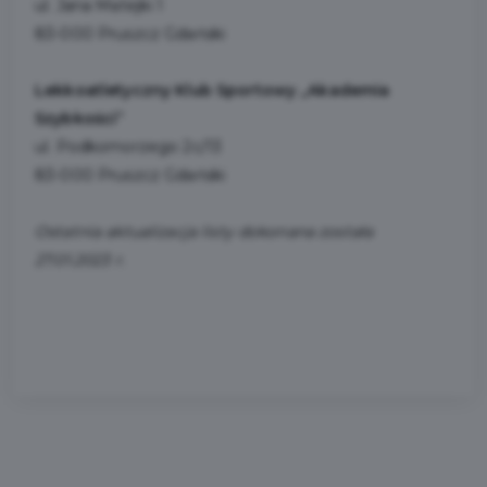
ul. Jana Matejki 1
83-000 Pruszcz Gdański
Lekkoatletyczny Klub Sportowy „Akademia
Szybkości”
ul. Podkomorzego 2c/13
83-000 Pruszcz Gdański
Ostatnia aktualizacja listy dokonana została
27.01.2023 r.