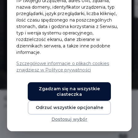
IP twojego urządzenia, adres URL żądania,
Norwida i ul.
nazwa domeny, identyfikator urządzenia, typ
przeglądarki, język przeglądarki, liczba kliknięć,
ilość czasu spędzonego na poszczególnych
Fredry w
stronach, data i godzina korzystania z Serwisu,
typ i wersja systemu operacyjnego,
Pruszczu
rozdzielczość ekranu, dane zbierane w
dziennikach serwera, a także inne podobne
informacje.
Gdańskim
Szczegółowe informacje o plikach cookies
znajdziesz w Polityce prywatności
Zgadzam się na wszystkie
ciasteczka
Home
Inwestycje
Przebudowa ul. Norwida i ul. Fredry w Pruszczu Gdańskim
Odrzuć wszystkie opcjonalne
Dostosuj wybór