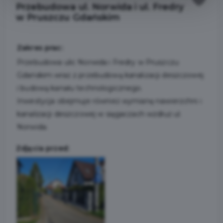
Przebudowa ul. Norwida i ul. Fredry
w Pruszczu Gdańskim
Zakres prac:
Przebudowa ulic Norwida i Fredry w Pruszczu
Gdańskim wraz z przebudową kanalizacji deszczowej
i budową kanału technologicznego.
Inwestycja obejmuje również wymianę nawierzchni i
kanalizacji deszczowej w sięgaczach wzdłuż ul.
Norwida.
Zdjęcia przed: