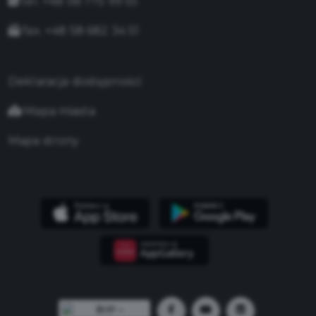
tel. +48 58 775 99 55
fax. +48 58 682 34 51
Deklaracja dostępności
Mapa miasta
Mapa strony