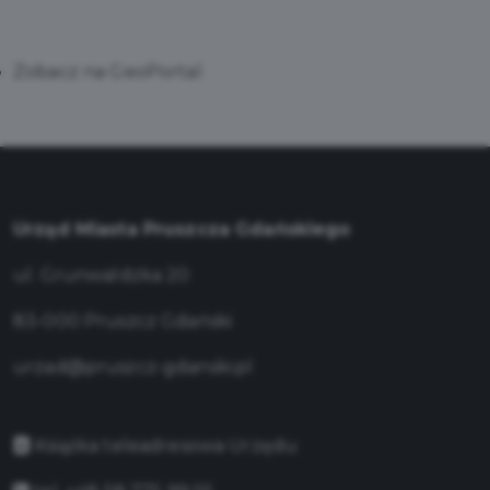
Zobacz na GeoPortal
Urząd Miasta Pruszcza Gdańskiego
ul. Grunwaldzka 20
83-000 Pruszcz Gdański
urzad@pruszcz-gdanski.pl
Książka teleadresowa Urzędu