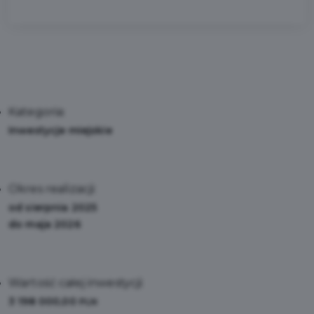
Kategoria:
Inwestycje miejskie
Okres realizacji:
od sierpnia 2025
do maja 2026
Wartość całej inwestycji:
3 198 000,00
PLN