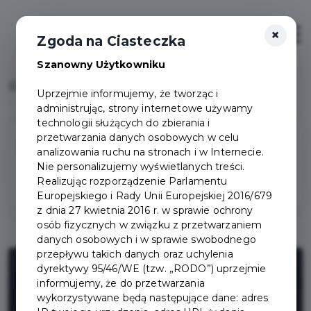
×
Otwór
Zgoda na Ciasteczka
Szanowny Użytkowniku
Home
Fundusze
Uprzejmie informujemy, że tworząc i
administrując, strony internetowe używamy
technologii służących do zbierania i
przetwarzania danych osobowych w celu
Fundusze UE
analizowania ruchu na stronach i w Internecie.
Nie personalizujemy wyświetlanych treści.
Realizując rozporządzenie Parlamentu
Fundusze PL
Europejskiego i Rady Unii Europejskiej 2016/679
z dnia 27 kwietnia 2016 r. w sprawie ochrony
osób fizycznych w związku z przetwarzaniem
danych osobowych i w sprawie swobodnego
przepływu takich danych oraz uchylenia
dyrektywy 95/46/WE (tzw. „RODO”) uprzejmie
informujemy, że do przetwarzania
wykorzystywane będą następujące dane: adres