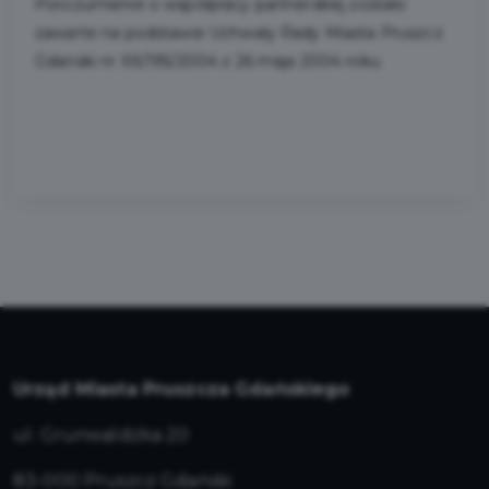
Porozumienie o współpracy partnerskiej zostało
zawarte na podstawie Uchwały Rady Miasta Pruszcz
Gdański nr XX/195/2004 z 26 maja 2004 roku.
Urząd Miasta Pruszcza Gdańskiego
ul. Grunwaldzka 20
83-000 Pruszcz Gdański