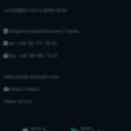
urzad@pruszcz-gdanski.pl
Książka teleadresowa Urzędu
tel. +48 58 775 99 55
fax. +48 58 682 34 51
Deklaracja dostępności
Mapa miasta
Mapa strony