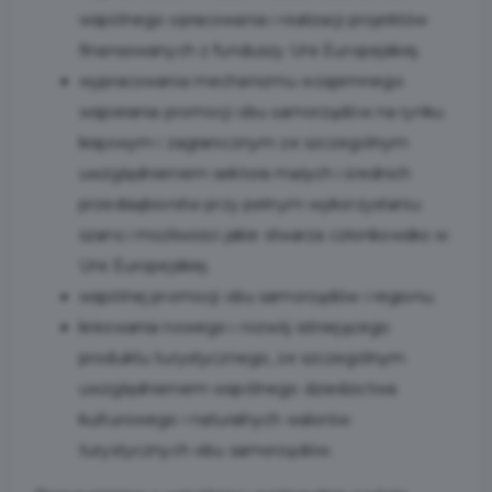
wspólnego opracowania i realizacji projektów
finansowanych z funduszy Unii Europejskiej.
wypracowania mechanizmu wzajemnego
wspierania promocji obu samorządów na rynku
krajowym i zagranicznym ze szczególnym
uwzględnieniem sektora małych i średnich
przedsiębiorstw przy pełnym wykorzystaniu
szans i możliwości jakie stwarza członkowsko w
Unii Europejskiej.
wspólnej promocji obu samorządów i regionu.
kreowania nowego i rozwój istniejącego
produktu turystycznego, ze szczególnym
uwzględnieniem wspólnego dziedzictwa
kulturowego i naturalnych walorów
turystycznych obu samorządów.