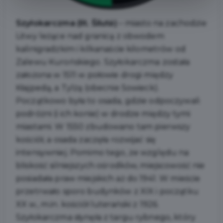
Szyłokarczma (lit. Šilutė)
– miasto na zachodzie
Litwy leżące nad granicą z obwodem
kalinigradzkim i kilkanaście kilometrów od
Zalewu Kurońskiego. Szyłokarczma została
założona w 1511 w połowie drogi między
Kłajpedą, a Tylżą (obecnie Sowieck).
Początkowo była to osada, gdzie odpoczywali
podróżni (i ich konie) w drodze między tymi
miastami. W 1550 zbudowano tam pierwszy
kościół, a osada zaczęła rozwijać się
intensywniej. Pomimo tego, ze względu na
bliskość silniejszych ośrodków, miejscowość nie
posiadała praw miejskich aż do 1941. W mieście
przetrwało sporo budynków z XIX i początku
XX w., m.in. kościół luterański z 1926.
Szyłokarczma słynęła z targu rybnego, który