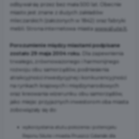
odbywał się przez bez mała 500 lat. Obecnie
miasto jest znane z dużych zakładów
mleczarskich (założonych w 1842) oraz fabryki
mebli. Strona internetowa miasta
www.silute.lt
.
Porozumienie między miastami podpisane
zostało 29 maja 2004 roku.
Dla zapewnienia
trwałego, zrównoważonego i harmonijnego
rozwoju obu samorządów, podniesienia
atrakcyjności inwestycyjnej i konkurencyjności
na rynkach krajowych i międzynarodowych
oraz kreowania wizerunku obu samorządów,
jako miejsc przyjaznych inwestorom oba miasta
zobowiązały się do:
wykorzystania atutu położenia i potencjału
Rejonu Silute i miasta Pruszcz Gdański dla