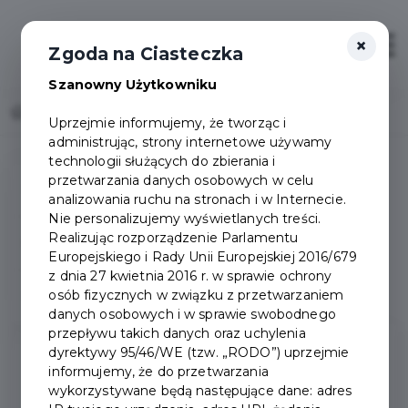
×
Otwór
Zgoda na Ciasteczka
Szanowny Użytkowniku
Home
Šilutė - Miasto Pruszcz Gdański
Uprzejmie informujemy, że tworząc i
administrując, strony internetowe używamy
technologii służących do zbierania i
przetwarzania danych osobowych w celu
Hofheim am Taunus
analizowania ruchu na stronach i w Internecie.
Nie personalizujemy wyświetlanych treści.
Realizując rozporządzenie Parlamentu
Šilutė
Europejskiego i Rady Unii Europejskiej 2016/679
z dnia 27 kwietnia 2016 r. w sprawie ochrony
osób fizycznych w związku z przetwarzaniem
Kupiańsk
danych osobowych i w sprawie swobodnego
przepływu takich danych oraz uchylenia
dyrektywy 95/46/WE (tzw. „RODO”) uprzejmie
informujemy, że do przetwarzania
ŠILUTĖ
wykorzystywane będą następujące dane: adres